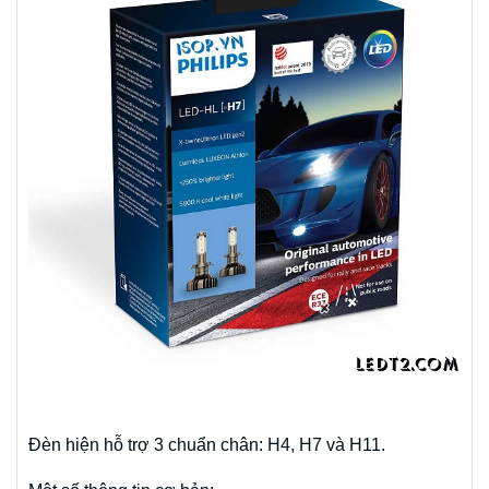
Đèn hiện hỗ trợ 3 chuẩn chân: H4, H7 và H11.