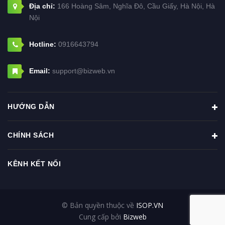
Địa chỉ:
166 Hoàng Sâm, Nghĩa Đô, Cầu Giấy, Hà Nội, Hà
Nội
Hotline:
0916643794
Email:
support@bizweb.vn
HƯỚNG DẪN
CHÍNH SÁCH
KÊNH KẾT NỐI
© Bản quyền thuộc về
ISOP.VN
Cung cấp bởi
Bizweb