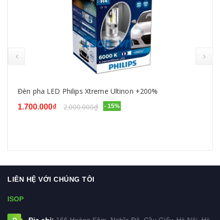
prev
Đèn pha LED Philips Xtreme Ultinon +200%
2.000.000₫
1.700.000₫
- 15%
LIÊN HỆ VỚI CHÚNG TÔI
ISOP
Địa chỉ:
166 Hoàng Sâm, Nghĩa Đô, Cầu Giấy, Hà Nội, Hà