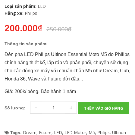
Loại sản phẩm:
LED
Hãng xe:
Philips
200.000₫
250.000₫
Thông tin sản phẩm:
Đèn pha LED Philips Ultinon Essential Moto M5 do Philips
chính hãng thiết kế, lắp ráp và phân phối, chuyên sử dụng
cho các dòng xe máy với chuẩn chân M5 như Dream, Cub,
Honda 86, Wave và Future đời đầu...
Giá: 200k/ bóng. Bảo hành 1 năm
-
+
Số lượng:
THÊM VÀO GIỎ HÀNG
Dream
,
Future
,
LED
,
LED Motor
,
M5
,
Philips
,
Ultinon
Tags: