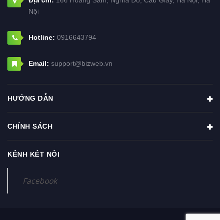
Nội
Hotline:
0916643794
Email:
support@bizweb.vn
HƯỚNG DẪN
CHÍNH SÁCH
KÊNH KẾT NỐI
© Bản quyền thuộc về
ISOP.VN
Cung cấp bởi
Bizweb