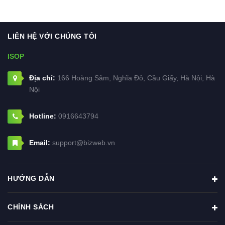
LIÊN HỆ VỚI CHÚNG TÔI
ISOP
Địa chỉ:
166 Hoàng Sâm, Nghĩa Đô, Cầu Giấy, Hà Nội, Hà
Nội
Hotline:
0916643794
Email:
support@bizweb.vn
HƯỚNG DẪN
CHÍNH SÁCH