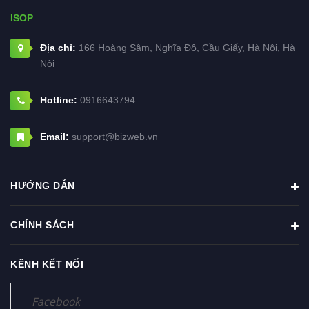
ISOP
Địa chỉ:
166 Hoàng Sâm, Nghĩa Đô, Cầu Giấy, Hà Nội, Hà
Nội
Hotline:
0916643794
Email:
support@bizweb.vn
HƯỚNG DẪN
CHÍNH SÁCH
KÊNH KẾT NỐI
Facebook