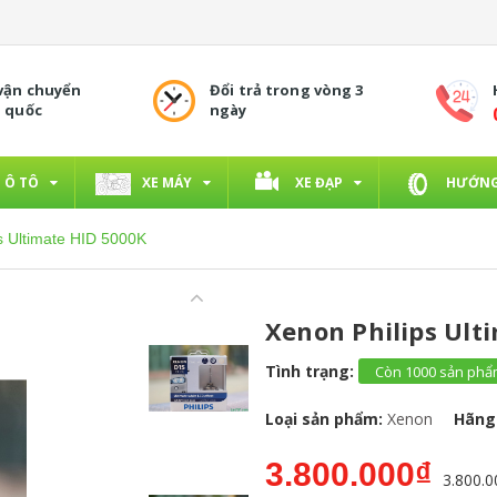
 vận chuyển
Đổi trả trong vòng 3
n quốc
ngày
Ô TÔ
XE MÁY
XE ĐẠP
HƯỚNG
s Ultimate HID 5000K
Xenon Philips Ult
Tình trạng:
Còn 1000 sản ph
Loại sản phẩm:
Xenon
Hãng
3.800.000₫
3.800.