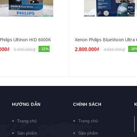
Philips Ultinon HID 6000K
Xenon Philips BlueVision Ultra
5.000.000₫
4.000.000₫
000₫
- 32%
2.800.000₫
- 30
HƯỚNG DẪN
CHÍNH SÁCH
K
Trang chủ
Trang chủ
à
Sản phẩm
Sản phẩm