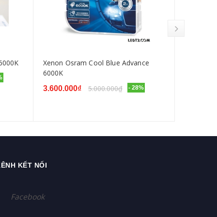
 6000K
Xenon Osram Cool Blue Advance
Xenon Osr
6000K
Xenarc +
%
5.000.000₫
3.600.000₫
- 28%
3.600.00
ÊNH KẾT NỐI
Facebook