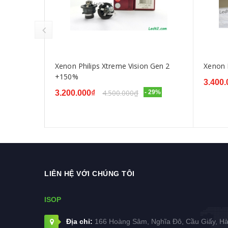
prev
Xenon Philips Xtreme Vision Gen 2
Xenon 
+150%
3.400.
4.500.000₫
3.200.000₫
- 29%
LIÊN HỆ VỚI CHÚNG TÔI
ISOP
Địa chỉ:
166 Hoàng Sâm, Nghĩa Đô, Cầu Giấy, H