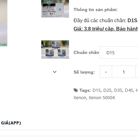
Thông tin sản phẩm:
Đầy đủ các chuẩn chân:
D1S,
Giá: 3.8 triệu/ cặp. Bảo hàn
Chuẩn chân
-
Số lượng:
D1S
,
D2S
,
D3S
,
D4S
,
Tags:
Xenon
,
Xenon 5000K
GIÁ(APP)