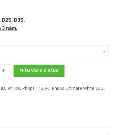
 D2S, D3S.
h 3 năm.
+
THÊM VÀO GIỎ HÀNG
HID
,
Philips
,
Philips +120%
,
Philips Ultimate White LED
,