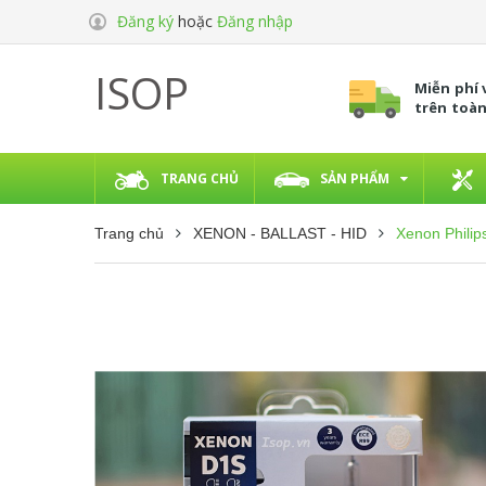
Đăng ký
hoặc
Đăng nhập
ISOP
Miễn phí
trên toà
TRANG CHỦ
SẢN PHẨM
Trang chủ
XENON - BALLAST - HID
Xenon Philip