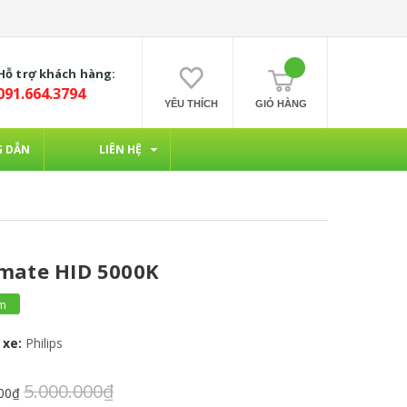
Hỗ trợ khách hàng:
091.664.3794
YÊU THÍCH
GIỎ HÀNG
 DẪN
LIÊN HỆ
imate HID 5000K
ẩm
 xe:
Philips
5.000.000₫
000₫