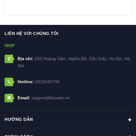
LIÊN HỆ VỚI CHÚNG TÔI
ISOP
Địa chỉ:
166 Hoàng Sâm, Nghĩa Đô, Cầu Giấy, Hà Nội, Hà
Nội
Hotline:
0916643794
Email:
support@bizweb.vn
HƯỚNG DẪN