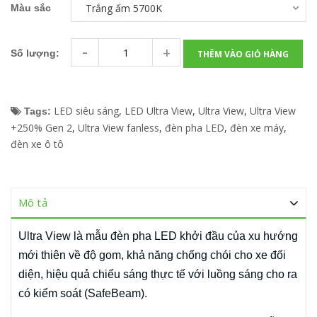
Màu sắc
-
+
Số lượng:
THÊM VÀO GIỎ HÀNG
LED siêu sáng
,
LED Ultra View
,
Ultra View
,
Ultra View
Tags:
+250% Gen 2
,
Ultra View fanless
,
đèn pha LED
,
đèn xe máy
,
đèn xe ô tô
Mô tả
Ultra View là mẫu đèn pha LED khởi đầu của xu hướng
mới thiên về độ gom, khả năng chống chói cho xe đối
diện, hiệu quả chiếu sáng thực tế với luồng sáng cho ra
có kiểm soát (SafeBeam).