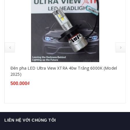
prev
Đèn pha LED Ultra View XTRA 40w Trắng 6000K (Model
2025)
500.000₫
LIÊN HỆ VỚI CHÚNG TÔI