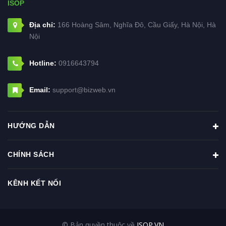
ISOP
Địa chỉ:
166 Hoàng Sâm, Nghĩa Đô, Cầu Giấy, Hà Nội, Hà
Nội
Hotline:
0916643794
Email:
support@bizweb.vn
HƯỚNG DẪN
CHÍNH SÁCH
KÊNH KẾT NỐI
© Bản quyền thuộc về
ISOP.VN