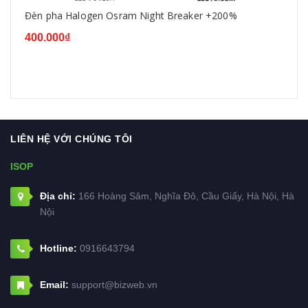
Đèn pha Halogen Osram Night Breaker +200%
400.000₫
LIÊN HỆ VỚI CHÚNG TÔI
ISOP
Địa chỉ:
166 Hoàng Sâm, Nghĩa Đô, Cầu Giấy, Hà Nội, Hà
Nội
Hotline:
0916643794
Email:
support@bizweb.vn