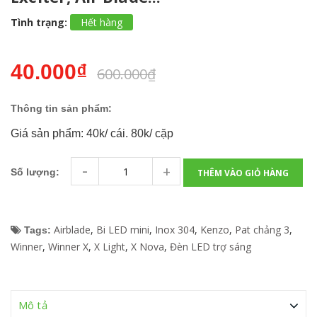
Tình trạng:
Hết hàng
40.000₫
600.000₫
Thông tin sản phẩm:
Giá sản phẩm: 40k/ cái. 80k/ cặp
-
+
Số lượng:
THÊM VÀO GIỎ HÀNG
Airblade
,
Bi LED mini
,
Inox 304
,
Kenzo
,
Pat chảng 3
,
Tags:
Winner
,
Winner X
,
X Light
,
X Nova
,
Đèn LED trợ sáng
Mô tả