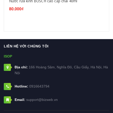
Nước rửa kính BOSCH cao cấp chai 40ml
80.000₫
LIÊN HỆ VỚI CHÚNG TÔI
ISOP
Địa chỉ:
166 Hoàng Sâm, Nghĩa Đô, Cầu Giấy, Hà Nội, Hà
Nội
Hotline:
0916643794
Email:
support@bizweb.vn