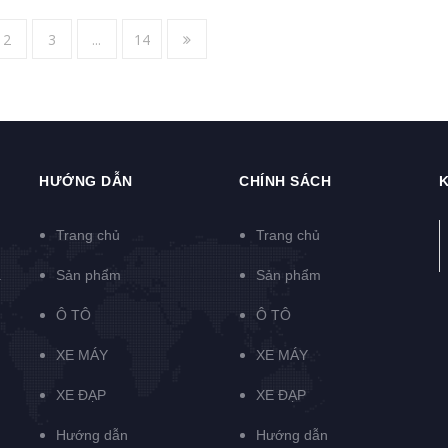
2
3
...
14
HƯỚNG DẪN
CHÍNH SÁCH
K
Trang chủ
Trang chủ
à
Sản phẩm
Sản phẩm
Ô TÔ
Ô TÔ
XE MÁY
XE MÁY
XE ĐẠP
XE ĐẠP
Hướng dẫn
Hướng dẫn