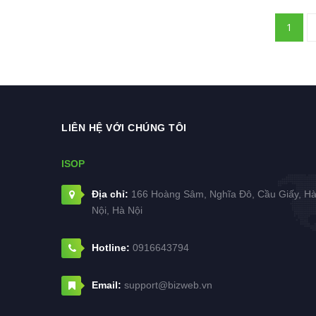
1
LIÊN HỆ VỚI CHÚNG TÔI
ISOP
Địa chỉ:
166 Hoàng Sâm, Nghĩa Đô, Cầu Giấy, H
Nội, Hà Nội
Hotline:
0916643794
Email:
support@bizweb.vn