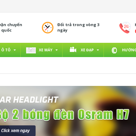
 vận chuyển
Đổi trả trong vòng 3
n quốc
ngày
Ô TÔ
XE MÁY
XE ĐẠP
HƯỚNG