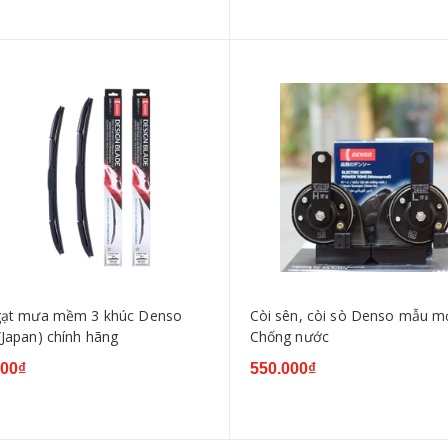
gạt mưa mềm 3 khúc Denso
Còi sên, còi sò Denso mẫu m
(Japan) chính hãng
Chống nước
000₫
550.000₫