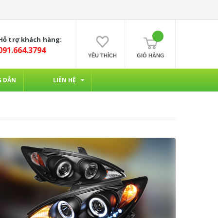
Hỗ trợ khách hàng:
091.664.3794
YÊU THÍCH
GIỎ HÀNG
 DẪN
LIÊN HỆ