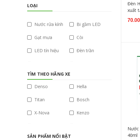
Đèn H
LOẠI
xuất 
70.0
Nước rửa kính
Bi gầm LED
Gạt mưa
Còi
LED tín hiệu
Đèn trần
Đèn trợ sáng
LED
TÌM THEO HÃNG XE
CANbus
Đèn gầm
Denso
Hella
Bi Gầm
Halogen
Titan
Bosch
LED nội ngoại thất
X-Nova
Kenzo
Xenon
Đèn lùi
Nvel
X Nova
Nước 
Đèn hậu
Bi LED
40ml
SẢN PHẨM NỔI BẬT
TUN
Osram