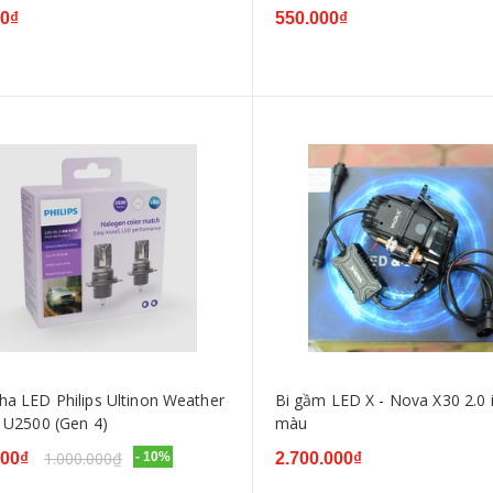
00₫
550.000₫
ha LED Philips Ultinon Weather
Bi gầm LED X - Nova X30 2.0 
n U2500 (Gen 4)
màu
1.000.000₫
000₫
- 10%
2.700.000₫