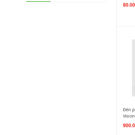
Đèn trần Festoon
80.0
Ultra View
XHP70
Đèn LED T10
Đèn pha LED
GTR
X Light
Philips
Đèn p
Visio
900.