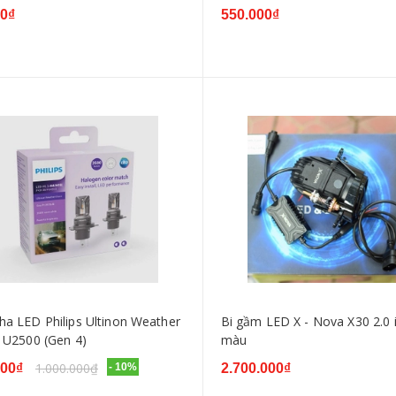
00₫
550.000₫
ha LED Philips Ultinon Weather
Bi gầm LED X - Nova X30 2.0 
n U2500 (Gen 4)
màu
1.000.000₫
000₫
- 10%
2.700.000₫