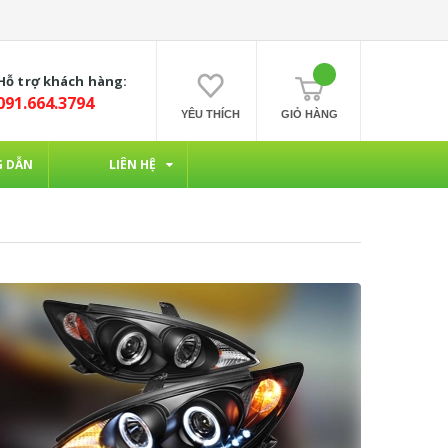
Hỗ trợ khách hàng:
091.664.3794
YÊU THÍCH
GIỎ HÀNG
 DẪN
LIÊN HỆ