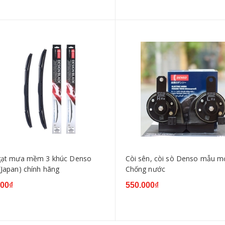
gạt mưa mềm 3 khúc Denso
Còi sên, còi sò Denso mẫu m
(Japan) chính hãng
Chống nước
000₫
550.000₫