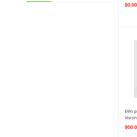
Đèn trần Festoon
80.0
Ultra View
XHP70
Đèn LED T10
Đèn pha LED
GTR
X Light
Philips
Đèn p
Visio
900.