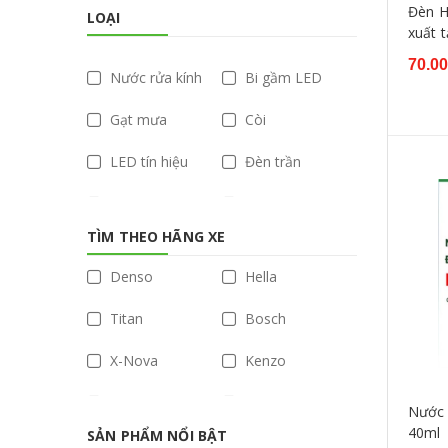
Đèn H
LOẠI
xuất 
70.0
Nước rửa kính
Bi gầm LED
Gạt mưa
Còi
LED tín hiệu
Đèn trần
Đèn trợ sáng
LED
TÌM THEO HÃNG XE
CANbus
Đèn gầm
Denso
Hella
Bi Gầm
Halogen
Titan
Bosch
LED nội ngoại thất
X-Nova
Kenzo
Xenon
Đèn lùi
Nvel
X Nova
Nước 
Đèn hậu
Bi LED
40ml
SẢN PHẨM NỔI BẬT
TUN
Osram