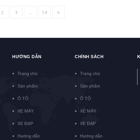
2
3
...
14
HƯỚNG DẪN
CHÍNH SÁCH
K
Trang chủ
Trang chủ
à
Sản phẩm
Sản phẩm
Ô TÔ
Ô TÔ
XE MÁY
XE MÁY
XE ĐẠP
XE ĐẠP
Hướng dẫn
Hướng dẫn