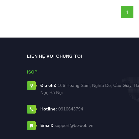
1
LIÊN HỆ VỚI CHÚNG TÔI
ISOP
Địa chỉ:
166 Hoàng Sâm, Nghĩa Đô, Cầu Giấy, H
Nội, Hà Nội
Hotline:
0916643794
Email:
support@bizweb.vn